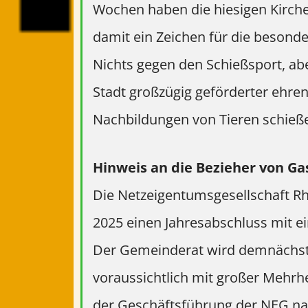
Wochen haben die
hiesigen Kirc
damit ein Zeichen für
die besonde
Nichts gegen den
Schießsport, ab
Stadt großzügig
geförderter ehren
Nachbildungen von Tieren
schieß
Hinweis an die Bezieher von Ga
Die Netzeigentumsgesellschaft Rh
2025
einen Jahresabschluss mit e
Der
Gemeinderat wird demnächst 
voraussichtlich mit
großer Mehrhei
der Geschäftsführung
der NEG nac