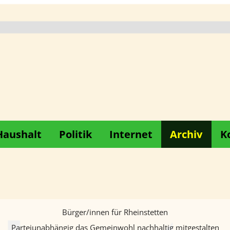
Haushalt
Politik
Internet
Archiv
K
Bürger/innen für Rheinstetten
Parteiunabhängig das Gemeinwohl nachhaltig mitgestalten