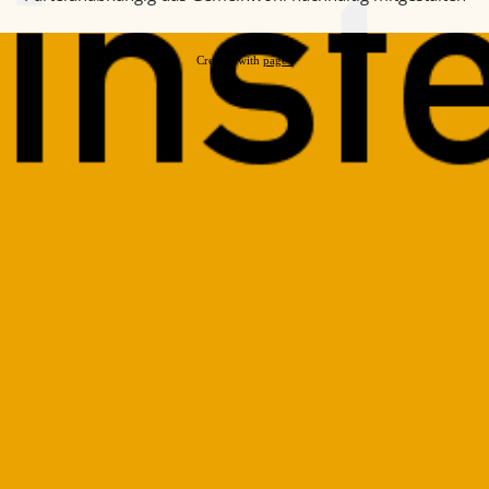
Created with
page4